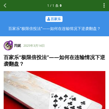
1
/
1
条
百家乐
百家乐“极限倍投法”——如何在连输情况下逆袭翻盘？
闫妮
2025年3月14日
百家乐“极限倍投法”——如何在连输情况下逆
袭翻盘？