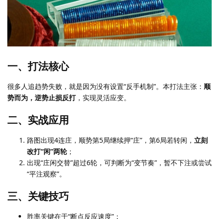
一、打法核心
很多人追趋势失败，就是因为没有设置“反手机制”。本打法主张：
顺
势而为，逆势止损反打
，实现灵活应变。
二、实战应用
路图出现4连庄，顺势第5局继续押“庄”，第6局若转闲，
立刻
改打“闲”两轮
；
出现“庄闲交替”超过6轮，可判断为“变节奏”，暂不下注或尝试
“平注观察”。
三、关键技巧
胜率关键在于“断点反应速度”；