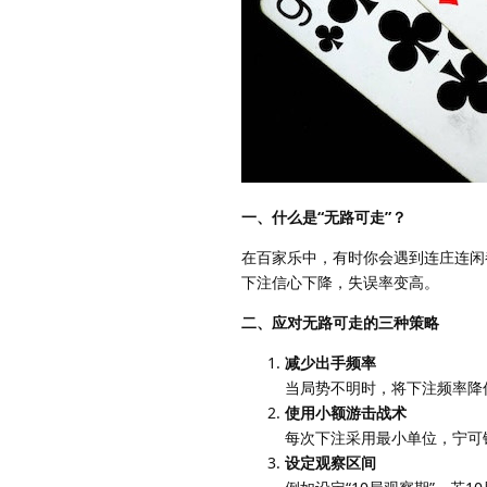
一、什么是“无路可走”？
在百家乐中，有时你会遇到连庄连闲
下注信心下降，失误率变高。
二、应对无路可走的三种策略
减少出手频率
当局势不明时，将下注频率降
使用小额游击战术
每次下注采用最小单位，宁可
设定观察区间