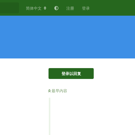
简体中文
注册
登录
登录以回复
最早内容