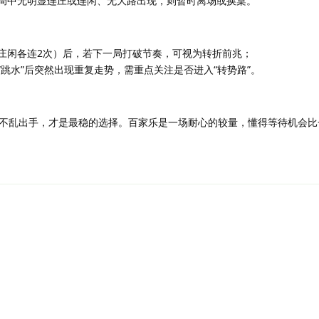
10局中无明显连庄或连闲、无大路出现，则暂时离场或换桌。
庄闲各连2次）后，若下一局打破节奏，可视为转折前兆；
“跳水”后突然出现重复走势，需重点关注是否进入“转势路”。
不乱出手，才是最稳的选择。百家乐是一场耐心的较量，懂得等待机会比