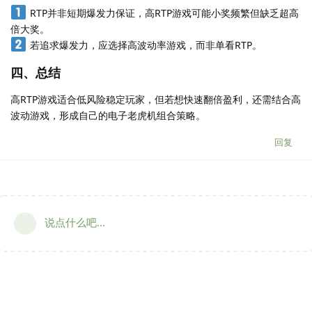
RTP并非短期爆发力保证，高RTP游戏可能小奖频繁但缺乏超高
倍大奖。
若追求爆发力，应选择高波动率游戏，而非单看RTP。
四、总结
高RTP游戏适合低风险稳定玩家，但若想快速翻倍盈利，还需结合高
波动游戏，形成自己的电子老虎机组合策略。
回复
说点什么吧...