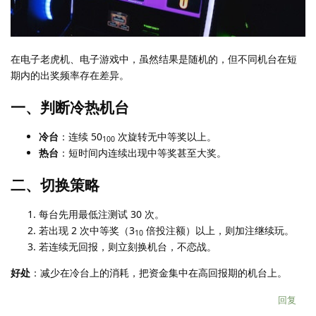
在电子老虎机、电子游戏中，虽然结果是随机的，但不同机台在短
期内的出奖频率存在差异。
一、判断冷热机台
冷台
：连续 50
次旋转无中等奖以上。
100
热台
：短时间内连续出现中等奖甚至大奖。
二、切换策略
每台先用最低注测试 30 次。
若出现 2 次中等奖（3
倍投注额）以上，则加注继续玩。
10
若连续无回报，则立刻换机台，不恋战。
好处
：减少在冷台上的消耗，把资金集中在高回报期的机台上。
回复