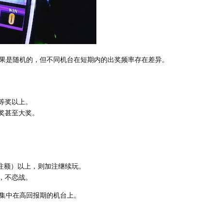
果是随机的，但不同机台在短期内的出奖频率存在差异。
等奖以上。
奖甚至大奖。
注额）以上，则加注继续玩。
，不恋战。
集中在高回报期的机台上。