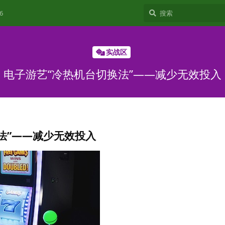
6
实战区
电子游艺“冷热机台切换法”——减少无效投入
法”——减少无效投入