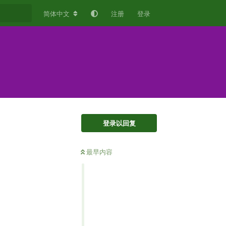
简体中文
注册
登录
登录以回复
最早内容