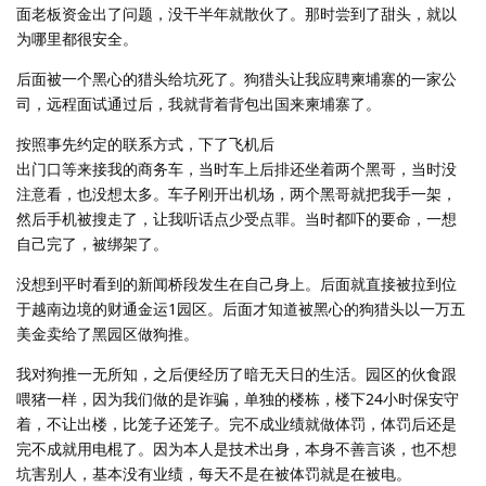
面老板资金出了问题，没干半年就散伙了。那时尝到了甜头，就以
为哪里都很安全。
后面被一个黑心的猎头给坑死了。狗猎头让我应聘柬埔寨的一家公
司，远程面试通过后，我就背着背包出国来柬埔寨了。
按照事先约定的联系方式，下了飞机后
出门口等来接我的商务车，当时车上后排还坐着两个黑哥，当时没
注意看，也没想太多。车子刚开出机场，两个黑哥就把我手一架，
然后手机被搜走了，让我听话点少受点罪。当时都吓的要命，一想
自己完了，被绑架了。
没想到平时看到的新闻桥段发生在自己身上。后面就直接被拉到位
于越南边境的财通金运1园区。后面才知道被黑心的狗猎头以一万五
美金卖给了黑园区做狗推。
我对狗推一无所知，之后便经历了暗无天日的生活。园区的伙食跟
喂猪一样，因为我们做的是诈骗，单独的楼栋，楼下24小时保安守
着，不让出楼，比笼子还笼子。完不成业绩就做体罚，体罚后还是
完不成就用电棍了。因为本人是技术出身，本身不善言谈，也不想
坑害别人，基本没有业绩，每天不是在被体罚就是在被电。