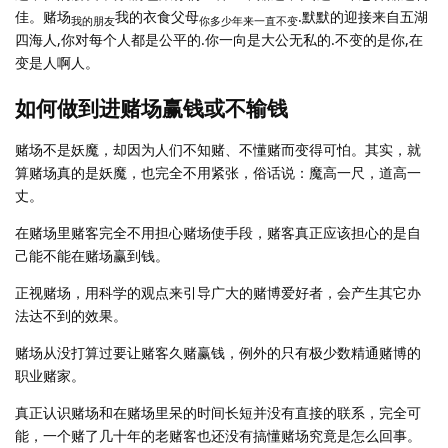
佳。赌场
我的衣食父母
.默默的迎接来自五湖
我的朋友
你多少年来一直不变
四海人,你对每个人都是公平的.你一向是大公无私的.不变的是你,在
变是人啊人。
如何做到进赌场赢钱或不输钱
赌场不是妖魔，却因为人们不知赌、不懂赌而变得可怕。其实，就
算赌场真的是妖魔，也完全不用紧张，俗话说：魔高一尺，道高一
丈。
在赌场里赌客完全不用担心赌场使手段，赌客真正应该担心的是自
己能不能在赌场赢到钱。
正视赌场，用科学的观点来引导广大的赌博爱好者，会产生其它办
法达不到的效果。
赌场从没打算过要让赌客久赌赢钱，例外的只有极少数精通赌博的
职业赌家。
真正认识赌场和在赌场里呆的时间长短并没有直接的联系，完全可
能，一个赌了几十年的老赌客也还没有搞懂赌场究竟是怎么回事。