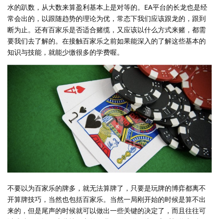
水的趴数，从大数来算盈利基本上是对等的。EA平台的长龙也是经
常会出的，以跟随趋势的理论为优，常态下我们应该跟龙的，跟到
断为止。还有百家乐是否适合赌缆，又应该以什么方式来赌，都需
要我们去了解的。在接触百家乐之前如果能深入的了解这些基本的
知识与技能，就能少缴很多的学费喔。
不要以为百家乐的牌多，就无法算牌了，只要是玩牌的博弈都离不
开算牌技巧，当然也包括百家乐。当然一局刚开始的时候是算不出
来的，但是尾声的时候就可以做出一些关键的决定了，而且往往可