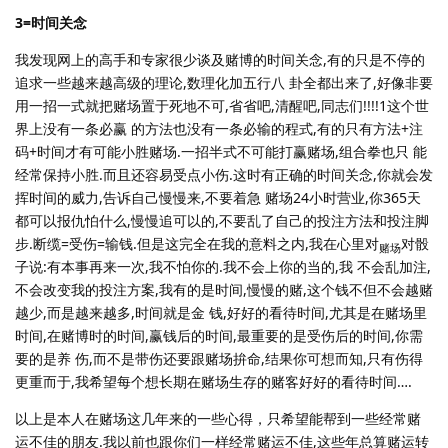
3=时间关念
我发现网上的高手和专家很少谈及赌博的时间关念,有的只是不停的
追求一些越来越高级的理论,数理化加五行八 卦全都出来了,好像非要
用一招一式就把赌场置于死地不可,省省吧,清醒吧,同志们!!!!1这个世
界上没有一条必赢 的方法也没有一条必输的程式,有的只有方法+注
码+时间才有可能小胜赌场.一招半式不可能打赢赌场,组合拳也只 能
经常保持小胜.而且还容易受点小伤.这时有正确的时间关念,你就会发
挥时间的威力,告诉自己慢慢来,不要着急 赌场24小时营业,你365天
都可以报仇怕什么,慢慢追可以的,不要乱了自己的投注方法和投注脚
步.断缆=受伤=输钱.但是这完全在我的意料之内,我在心里对
对骰
赌场
子说:有本事再来一次,我不怕你的.我不会上你的当的,我 不会乱加注,
不会改变我的投注方案,我有的是时间,慢慢的赌,这个钱不但不会越赌
越少,而是越来越多,时间就是金 钱,好好的看待时间,尤其是在赌场里
时间,在赌博时的时间,赢钱后的时间,最重要的是受伤后的时间,你需
要的是养 伤,而不是带伤还要跟赌场拚命,结果你可想而知,只有伤得
更重而于,我希望每个想长期在赌场生存的赌客好好的看待时间….
以上是本人在赌场这几年来的一些心得，只希望能帮到一些经常赌
运不佳的朋友.我以前也跟你们一样经常赌运不佳,这些年总算赌运转