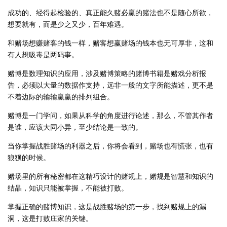
成功的、经得起检验的、真正能久赌必赢的赌法也不是随心所欲，
想要就有，而是少之又少，百年难遇。
和赌场想赚赌客的钱一样，赌客想赢赌场的钱本也无可厚非，这和
有人想吸毒是两码事。
赌博是数理知识的应用，涉及赌博策略的赌博书籍是赌戏分析报
告，必须以大量的数据作支持，远非一般的文字所能描述，更不是
不着边际的输输赢赢的排列组合。
赌博是一门学问，如果从科学的角度进行论述，那么，不管其作者
是谁，应该大同小异，至少结论是一致的。
当你掌握战胜赌场的利器之后，你将会看到，赌场也有慌张，也有
狼狈的时候。
赌场里的所有秘密都在这精巧设计的赌规上，赌规是智慧和知识的
结晶，知识只能被掌握，不能被打败。
掌握正确的赌博知识，这是战胜赌场的第一步，找到赌规上的漏
洞，这是打败庄家的关键。