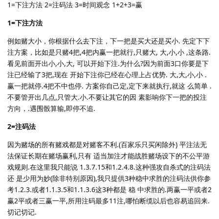
1=下注方法 2=注码法 3=时间观念 1+2+3=赢
1=下注方法
例如赌大小，你根据什么去下注，下一把是买大还是买小. 先定下下
注方案，比如是只赌4把,4把内赢一把就行,只赌大, 大,小,小 ,这条路.
看见前面开出小,小,大, 可以开始下注.为什么?因为前面3口你要是下
注已经输了3把,现在 开始下注你已经在心理上占优势. 大,大,小,小 .
赢一把就停.4把不中也停. 方案你自己定,定下来就执行,就这 么简单 .
不要管开出几点,只管大.小.不要让其它的因 素影响你下一把的投注
方向，.遇围骰算输,即停不追.
2=注码法
因为赌场的所有赌戏都是对赌客不利.(百家乐只买闲除外) 平注法无
法保证长期在赌场赢利,只有 适当加注才能战胜赌场设下的不公平游
戏规则.在这里我只能说 1.3.7.15和1.2.4.8.这种强攻自杀式的注码法
还 是少用为妙(除非特别原因),我只提供3种稳中求胜的注码法供你参
考1.2.3.或者1.1.3.5和1.1.3.6这3种都是 稳 中求胜的.两赢一平或者2
赢2平或者三赢一平,所用注码最多11注,哪怕断缆以后也容易追回来.
切记切记.