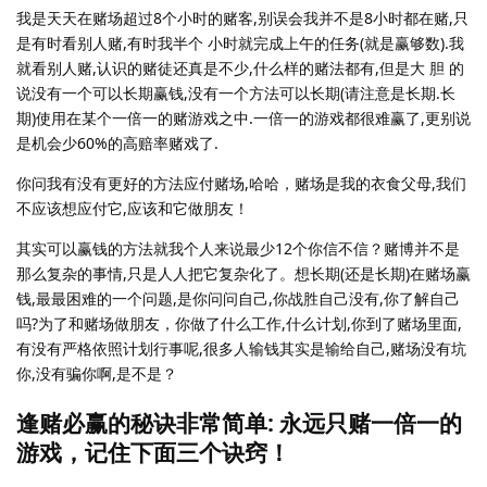
我是天天在赌场超过8个小时的赌客,别误会我并不是8小时都在赌,只
是有时看别人赌,有时我半个 小时就完成上午的任务(就是赢够数).我
就看别人赌,认识的赌徒还真是不少,什么样的赌法都有,但是大 胆 的
说没有一个可以长期赢钱,没有一个方法可以长期(请注意是长期.长
期)使用在某个一倍一的赌游戏之中.一倍一的游戏都很难赢了,更别说
是机会少60%的高赔率赌戏了.
你问我有没有更好的方法应付赌场,哈哈，赌场是我的衣食父母,我们
不应该想应付它,应该和它做朋友！
其实可以赢钱的方法就我个人来说最少12个你信不信？赌博并不是
那么复杂的事情,只是人人把它复杂化了。想长期(还是长期)在赌场赢
钱,最最困难的一个问题,是你问问自己,你战胜自己没有,你了解自己
吗?为了和赌场做朋友，你做了什么工作,什么计划,你到了赌场里面,
有没有严格依照计划行事呢,很多人输钱其实是输给自己,赌场没有坑
你,没有骗你啊,是不是？
逢赌必赢的秘诀非常简单: 永远只赌一倍一的
游戏，记住下面三个诀窍！