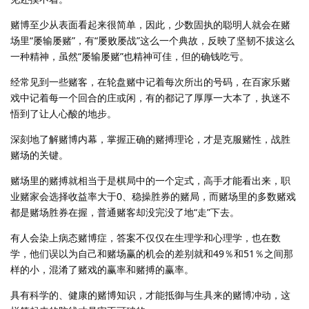
赌博至少从表面看起来很简单，因此，少数固执的聪明人就会在赌
场里“屡输屡赌”，有“屡败屡战”这么一个典故，反映了坚韧不拔这么
一种精神，虽然“屡输屡赌”也精神可佳，但的确钱吃亏。
经常见到一些赌客，在轮盘赌中记着每次所出的号码，在百家乐赌
戏中记着每一个回合的庄或闲，有的都记了厚厚一大本了，执迷不
悟到了让人心酸的地步。
深刻地了解赌博内幕，掌握正确的赌搏理论，才是克服赌性，战胜
赌场的关键。
赌场里的赌搏就相当于是棋局中的一个定式，高手才能看出来，职
业赌家会选择收益率大于0、稳操胜券的赌局，而赌场里的多数赌戏
都是赌场胜券在握，普通赌客却没完没了地“走”下去。
有人会染上病态赌博症，答案不仅仅在生理学和心理学，也在数
学，他们误以为自己和赌场赢的机会的差别就和49％和51％之间那
样的小，混淆了赌戏的赢率和赌搏的赢率。
具有科学的、健康的赌博知识，才能抵御与生具来的赌博冲动，这