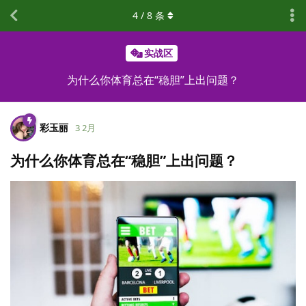
4
/
8
条
实战区
为什么你体育总在“稳胆”上出问题？
彩玉丽
3 2月
为什么你体育总在“稳胆”上出问题？