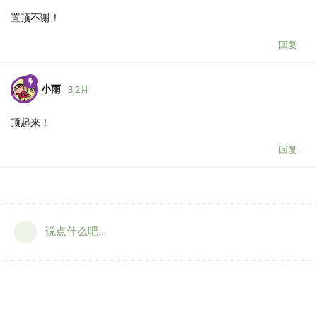
置顶不谢！
回复
小雨
3 2月
顶起来！
回复
说点什么吧...