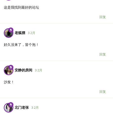
这是我找到最好的论坛
回复
老狐狸
3 2月
好久没来了，冒个泡！
回复
安静的房间
3 2月
沙发！
回复
北门老张
3 2月