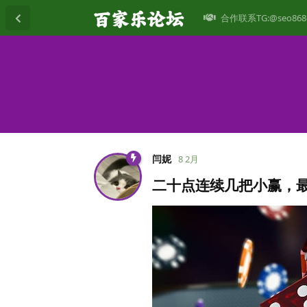
合作联系TG:@seo868
闫妮
8 2月
二十点连续几把小赢，