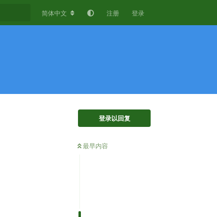
简体中文
注册
登录
登录以回复
最早内容