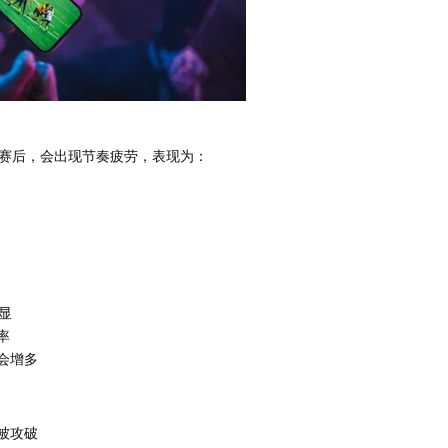
赛后，会出现节奏疲劳，表现为：
显
率
会增多
被攻破