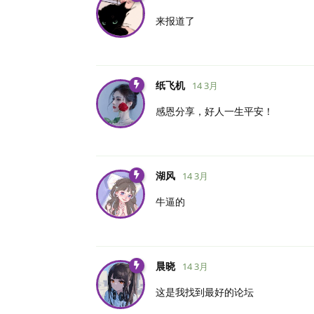
来报道了
纸飞机
14 3月
感恩分享，好人一生平安！
湖风
14 3月
牛逼的
晨晓
14 3月
这是我找到最好的论坛