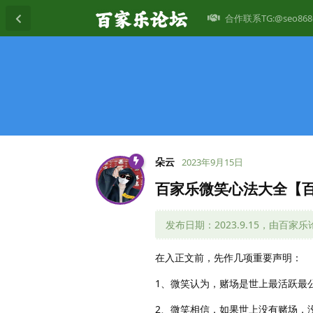
合作联系TG:@seo868
朵云
2023年9月15日
百家乐微笑心法大全【
发布日期：2023.9.15，由百家
在入正文前，先作几项重要声明：
1、微笑认为，赌场是世上最活跃最
2、微笑相信，如果世上没有赌场，