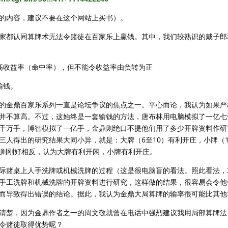
内容，建议不要在这个网站上买书）。
都认同算牌术无法令赌徒在百家乐上赢钱。其中，我们较熟识的戴子郎
收益率（命中率），但不能令收益率由负转为正
输钱。
金鼎百家乐系列一直是论坛争议的焦点之一。平心而论，我认为如果严
并不算高。不过，这始终是一套输钱的方法，唐布林用电脑模拟了一亿七
千万手，博智模拟了一亿手，金鼎则绝口不提他们用了多少开牌资料作研
三人得出的研究结果大同小异，就是：大牌（6至10）有利开庄，小牌（1
鼎则刚好相反，认为大牌有利开闲，小牌有利开庄。
赌桌上人手洗牌或机械洗牌的过程（这是很电脑盲的看法。照此看法，2
手工洗牌和机械洗牌的开牌资料进行研究，这样做的结果，很容易会令他
而导致得出错误的结论。据此，我认为金鼎大局算牌的输率很可能比其他
楚，因为金鼎作者之一的周文敬就曾在电话中强烈建议我用局部算牌法
令赌徒取得优势呢？