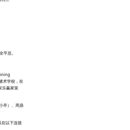
全平息。
ing
1点赌术学校，在
百家乐赢家策
小卒）、周鼎
可以在以下连接