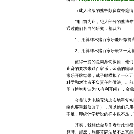
（此人出版的赌书颇多虚夸煽情的
到目前为止，绝大部分的赌博专家
通过他们各自的研究，都认为
1、用算牌术赌百家乐能轻微提高
2、用算牌术赌百家乐最终一定
值得一提的是周鼎钧叔侄，他们的
止赚的要求来赌百家乐，金鼎的输率
家乐开牌结果，戴子郎模拟了一亿五
科学和对读者不负责任的做法）。前
闲（博智则认为10有利开闲），金
金鼎认为电脑无法忠实地重复实际
略也要重新修改了），所以他们只用
不足，即统计学所说的样本数不足，
其实，我相信金鼎作者对此也很清
算牌。那麽，局部算牌法是不是真能