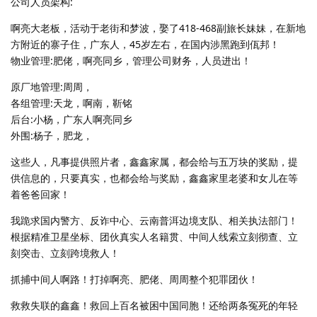
公司人员架构:
啊亮大老板，活动于老街和梦波，娶了418-468副旅长妹妹，在新地
方附近的寨子住，广东人，45岁左右，在国内涉黑跑到佤邦！
物业管理:肥佬，啊亮同乡，管理公司财务，人员进出！
原厂地管理:周周，
各组管理:天龙，啊南，靳铭
后台:小杨，广东人啊亮同乡
外围:杨子，肥龙，
这些人，凡事提供照片者，鑫鑫家属，都会给与五万块的奖励，提
供信息的，只要真实，也都会给与奖励，鑫鑫家里老婆和女儿在等
着爸爸回家！
我跪求国内警方、反诈中心、云南普洱边境支队、相关执法部门！
根据精准卫星坐标、团伙真实人名籍贯、中间人线索立刻彻查、立
刻突击、立刻跨境救人！
抓捕中间人啊路！打掉啊亮、肥佬、周周整个犯罪团伙！
救救失联的鑫鑫！救回上百名被困中国同胞！还给两条冤死的年轻