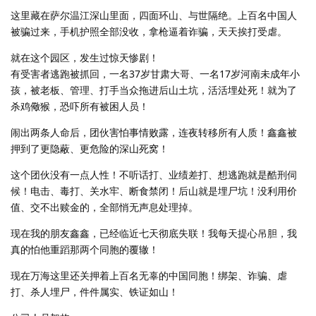
这里藏在萨尔温江深山里面，四面环山、与世隔绝。上百名中国人
被骗过来，手机护照全部没收，拿枪逼着诈骗，天天挨打受虐。
就在这个园区，发生过惊天惨剧！
有受害者逃跑被抓回，一名37岁甘肃大哥、一名17岁河南未成年小
孩，被老板、管理、打手当众拖进后山土坑，活活埋处死！就为了
杀鸡儆猴，恐吓所有被困人员！
闹出两条人命后，团伙害怕事情败露，连夜转移所有人质！鑫鑫被
押到了更隐蔽、更危险的深山死窝！
这个团伙没有一点人性！不听话打、业绩差打、想逃跑就是酷刑伺
候！电击、毒打、关水牢、断食禁闭！后山就是埋尸坑！没利用价
值、交不出赎金的，全部悄无声息处理掉。
现在我的朋友鑫鑫，已经临近七天彻底失联！我每天提心吊胆，我
真的怕他重蹈那两个同胞的覆辙！
现在万海这里还关押着上百名无辜的中国同胞！绑架、诈骗、虐
打、杀人埋尸，件件属实、铁证如山！