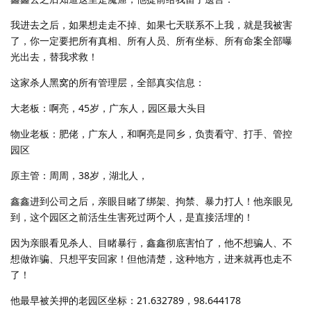
我进去之后，如果想走走不掉、如果七天联系不上我，就是我被害
了，你一定要把所有真相、所有人员、所有坐标、所有命案全部曝
光出去，替我求救！
这家杀人黑窝的所有管理层，全部真实信息：
大老板：啊亮，45岁，广东人，园区最大头目
物业老板：肥佬，广东人，和啊亮是同乡，负责看守、打手、管控
园区
原主管：周周，38岁，湖北人，
鑫鑫进到公司之后，亲眼目睹了绑架、拘禁、暴力打人！他亲眼见
到，这个园区之前活生生害死过两个人，是直接活埋的！
因为亲眼看见杀人、目睹暴行，鑫鑫彻底害怕了，他不想骗人、不
想做诈骗、只想平安回家！但他清楚，这种地方，进来就再也走不
了！
他最早被关押的老园区坐标：21.632789，98.644178