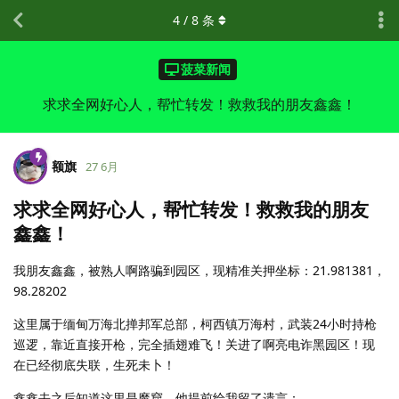
4
/
8
条
菠菜新闻
求求全网好心人，帮忙转发！救救我的朋友鑫鑫！
额旗
27 6月
求求全网好心人，帮忙转发！救救我的朋友
鑫鑫！
我朋友鑫鑫，被熟人啊路骗到园区，现精准关押坐标：21.981381，
98.28202
这里属于缅甸万海北掸邦军总部，柯西镇万海村，武装24小时持枪
巡逻，靠近直接开枪，完全插翅难飞！关进了啊亮电诈黑园区！现
在已经彻底失联，生死未卜！
鑫鑫去之后知道这里是魔窟，他提前给我留了遗言：