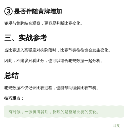
③ 是否伴随黄牌增加
犯规与黄牌结合观察，更容易判断比赛变化。
三、实战参考
当比赛进入高强度对抗阶段时，比赛节奏往往也会发生变化。
因此，不建议只看比分，也可以结合犯规数据一起分析。
总结
犯规数据不仅记录比赛过程，也能帮助理解比赛节奏。
技巧重点：
有时候，一张黄牌背后，反映的是整场比赛的变化。
回复