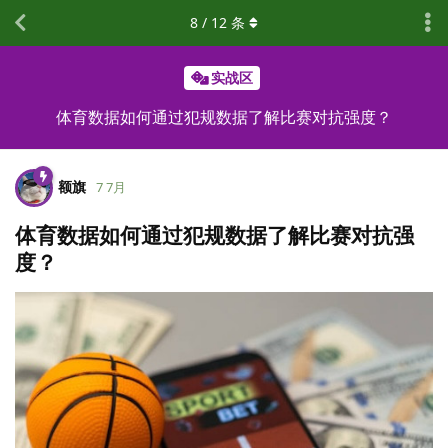
8
/
12
条
实战区
体育数据如何通过犯规数据了解比赛对抗强度？
额旗
7 7月
体育数据如何通过犯规数据了解比赛对抗强
度？