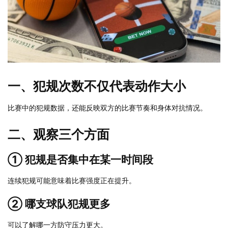
一、犯规次数不仅代表动作大小
比赛中的犯规数据，还能反映双方的比赛节奏和身体对抗情况。
二、观察三个方面
① 犯规是否集中在某一时间段
连续犯规可能意味着比赛强度正在提升。
② 哪支球队犯规更多
可以了解哪一方防守压力更大。