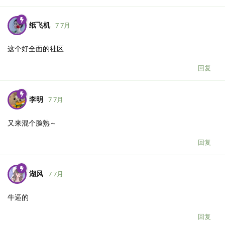
纸飞机
7 7月
这个好全面的社区
回复
李明
7 7月
又来混个脸熟～
回复
湖风
7 7月
牛逼的
回复