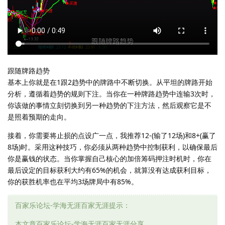
跟随牌路趋势
基本上你就是在1跟2趋势中的牌路中不断切换。从平坦的牌路开始
分析，遵循着趋势的规则下注。当你在一种牌路趋势中连输3次时，
你该做的事情立刻切换到另一种趋势的下注方法，然后观察它是不
是照着预期的走向。
接着，你需要将止损的点设广一点，我推荐12-(输了12场)和8+(赢了
8场)时。采用这种技巧，你必须从两种趋势中控制获利，以确保最后
你是赢钱的状态。当你掌握自己核心的加倍筹码押注时机时，你在
最后设定的目标获利大约有65%的机会，就算没有达成获利目标，
你的获胜机率也在平均3场牌局中有85%。
百家乐论坛-学海无涯百家无涯提示：
本文章百家乐论坛-学海无涯百家无涯分享。