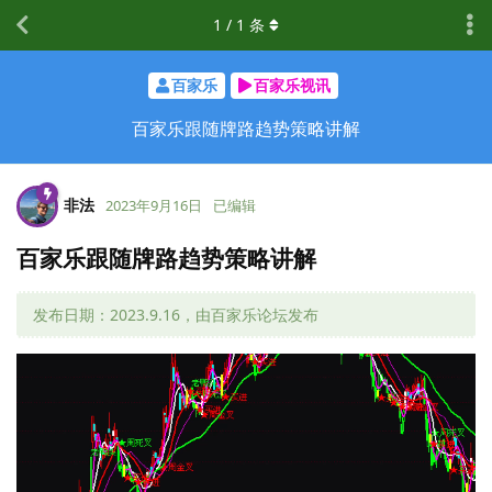
1
/
1
条
百家乐
百家乐视讯
百家乐跟随牌路趋势策略讲解
非法
2023年9月16日
已编辑
百家乐跟随牌路趋势策略讲解
发布日期：2023.9.16，由百家乐论坛发布