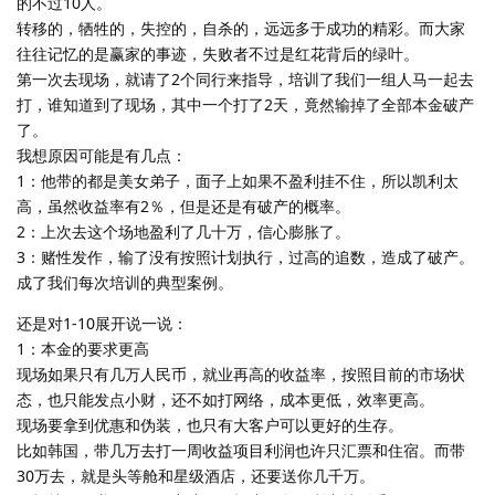
的不过10人。
转移的，牺牲的，失控的，自杀的，远远多于成功的精彩。而大家
往往记忆的是赢家的事迹，失败者不过是红花背后的绿叶。
第一次去现场，就请了2个同行来指导，培训了我们一组人马一起去
打，谁知道到了现场，其中一个打了2天，竟然输掉了全部本金破产
了。
我想原因可能是有几点：
1：他带的都是美女弟子，面子上如果不盈利挂不住，所以凯利太
高，虽然收益率有2％，但是还是有破产的概率。
2：上次去这个场地盈利了几十万，信心膨胀了。
3：赌性发作，输了没有按照计划执行，过高的追数，造成了破产。
成了我们每次培训的典型案例。
还是对1-10展开说一说：
1：本金的要求更高
现场如果只有几万人民币，就业再高的收益率，按照目前的市场状
态，也只能发点小财，还不如打网络，成本更低，效率更高。
现场要拿到优惠和伪装，也只有大客户可以更好的生存。
比如韩国，带几万去打一周收益项目利润也许只汇票和住宿。而带
30万去，就是头等舱和星级酒店，还要送你几千万。