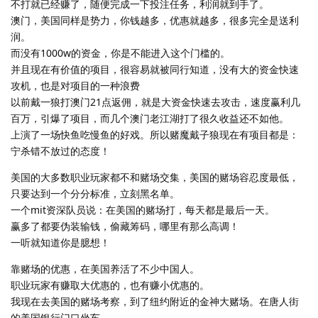
不打就已经赚了，随便完成一下投注任务，利润就到手了。
澳门，美国同样是势力，你钱越多，优惠就越多，很多完全是送利
润。
而没有1000w的资金，你是不能进入这个门槛的。
并且现在有价值的项目，很容易就被同行知道，没有大的资金快速
攻机，也是对项目的一种浪费
以前戴一狼打澳门21点返佣，就是大资金快速去攻击，速度赢利几
百万，引爆了项目，而几个澳门老江湖打了很久收益还不如他。
上演了一场快鱼吃慢鱼的好戏。所以赌魔戴子狼现在有项目都是：
宁杀错不放过的态度！
美国的大多数职业玩家都不和赌场交集，美国的赌场容忍度最低，
只要达到一个分分标准，立刻黑名单。
一个mit资深队员说：在美国的赌场打，每天都是最后一天。
赢多了都要伪装输钱，偷藏筹码，哪里有那么高调！
一听就知道你是臆想！
靠赌场的优惠，在美国养活了不少中国人。
职业玩家有赚取大优惠的，也有赚小优惠的。
我现在去美国的赌场考察，到了纽约附近的金神大赌场。在唐人街
的美国银行门口坐车。