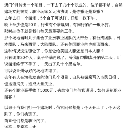
澳门9月传出一个项目，一下去了几十个职业的。位子都不够，自然
赌场立刻警觉，职业玩家又无法协调，是你赚还是我赚？
去年去打一个赌场，5个台子可以打，仔细一数下午，
晚上至少也是50％，行业有个潜规则，有同行的台一般不打。
那时占位子就是我们每天最重要的工作。
那个场地当时几乎集合了亚洲职业团队的大部分，有台湾团队，日
本团队，马来西亚，大陆团队。还有美国职业的也闻讯而来。
这种情况没法谦让了，你是让给美国人赚还是日本人赚？
只有调集20个人，桌子坐满再说了。等我们到期离开的第二天，听
说赌场终于下手了，一天出了几十个黑名单。
可以说亚州做好的场地终结了。
去年有人在海燕发表的澳门几个项目，自从被赌魔写入市民日报，
也迅速消失，造成大量失业。
还有个职业高手收了5000元，去给澳门的菏官讲课，如何识别职业
赌客！
以致于当我们打一个赌场时，菏官问候都是：今天开工了，今天迟
到了，你们换班了。
简直他们都是职业的了。
道高一尺魔高一丈