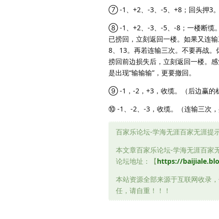
⑦ -1、+2、-3、-5、+8；回头
⑧ -1、+2、-3、-5、-8；一
已捞回，立刻返回一楼。如果又连输
8、13。再若连输三次。不要再战
捞回前边损失后，立刻返回一楼。感
是出现“输输输”，更要撤回。
⑨ -1，-2，+3，收缆。（后边
⑩ -1、-2、-3，收缆。（连输三
百家乐论坛-学海无涯百家无涯提
本文章百家乐论坛-学海无涯百家
论坛地址：【
https://baijiale.bl
本站资源全部来源于互联网收录，
任，请自重！！！