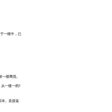
相当于一楼中，已
用第一楼鹰缆。
，从一楼一档1
局回本。直接返