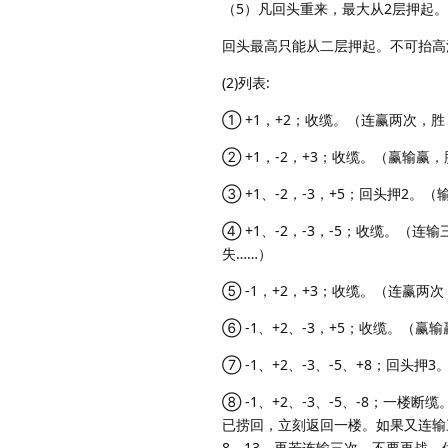
（5）凡回头重来，最大从2层押起。
回头最高只能从二层押起。不可抬高
(2)列表:
① +1，+2；收缆。（连赢两次，胜
② +1，-2，+3；收缆。（赢输赢
③ +1、-2，-3，+5；回头押2
④ +1、-2，-3，-5；收缆。（
失……）
⑤ -1，+2，+3；收缆。（连赢两
⑥ -1、+2、-3，+5；收缆。（赢
⑦ -1、+2、-3、-5、+8；回头
⑧ -1、+2、-3、-5、-8；一
已捞回，立刻返回一楼。如果又连输
8、13。再若连输三次。不要再战