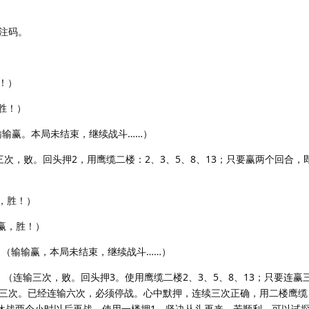
注码。
！）
，胜！）
。（输输赢。本局未结束，继续战斗……）
连输三次，败。回头押2，用鹰缆二楼：2、3、5、8、13；只要赢两个回合
次，胜！）
输赢，胜！）
押3。（输输赢，本局未结束，继续战斗……）
楼断缆。（连输三次，败。回头押3。使用鹰缆二楼2、3、5、8、13；只要连
三次。已经连输六次，必须停战。心中默押，连续三次正确，用二楼鹰缆：
。休战两个小时以后再战。使用一楼押1，坚决从头再来。若顺利，可以试