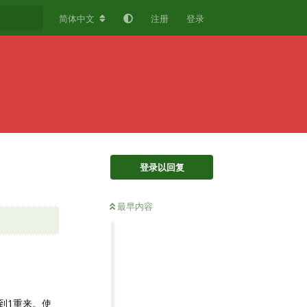
简体中文
注册
登录
登录以回复
最早内容
到1重来。使