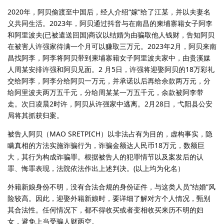
2020年，阿贝偷渡至中国后，经人介绍“嫁”给了江某，并以夫妻名
义共同生活。2023年，阿贝通过抖音与在南昌的柬埔寨籍女子阿李
和阿里波夫(已被遣送回国)商议以结婚为由骗取他人钱财，告知阿贝
在被害人许强家待满一个月可以赚取三万元。2023年2月，阿贝来南
昌找阿李，阿李将阿贝带到柬埔寨籍女子阿里波夫家中，由贵溪媒
人周某安排许强和阿贝见面。2 月5日，许强将迎娶阿贝的18万彩礼
交给阿李，阿李分给阿贝一万元，并承诺以后再给余款两万元，分
给阿里波夫两万五千元，分给周某某一万五千元，余款被阿李带
走。次日凌晨2时许，阿贝从许强家中逃离。2月28日，弋阳县公安
局将其抓获归案。
被告人阿贝（MAO SRETPICH）以非法占有为目的，虚构事实，隐
瞒真相的方法实施诈骗行为，诈骗金额达人民币18万元，数额巨
大，其行为构成诈骗罪。根据被告人的犯罪情节以及案发后的认
罪、悔罪表现，法院依法作出上述判决。(以上均为化名）
外籍新娘身份不明，没有合法合规的身份证件，与这类人员“结婚”风
险较高。因此，迎娶外籍新娘时，要详细了解对方个人情况，甄别
其合法性。任何情况下，都不得收买或者变相收买来历不明的妇
女，避免上当受骗人财两空。