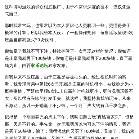
这种博彩游戏的群众根底很广，由于不需求深邃的技术，仅仅凭运
气而已。
那时我常常玩，也常常以为本人要比他人更聪明一些，更懂得关于
概率的计算，所以我给本人设计了一套操作规律：每当延续呈现5次
庄赢当前我就买50块钱闲，
假如赢了我就不再下注，持续等候下一次呈现这样的情况；假如还
是庄赢我就再下100块钱；假如还是庄赢我就再下200块钱；直至赢
钱为止，由
百家乐论坛
独家发布。
而我从来不压庄赢，由于庄赢是要被抽头的。经过很长时间的察
看，我发现牌局中延续6次呈现都是庄赢的时机很小，被我称之为小
概率事情，而延续呈现8次以上庄赢的时机就更小，更何况我玩得不
大，所以很有兴味的打发工夫。就这样，我坚持着我的玩法，从来
不激动，所以一开端赢了不少钱，一个月工夫大约有几千块之多。
记得是一个明丽春光的周末下午，我照旧跑去玩“真钱百家乐”，但是
那一天是不祥的。事先第一次呈现我所以为可以下注的情形，我还
是买了50块钱，输了；我很漠然的又买了100块钱，又输了；我仍然
漠然的又买了200块钱，又输了；之后不再漠然的400、800、