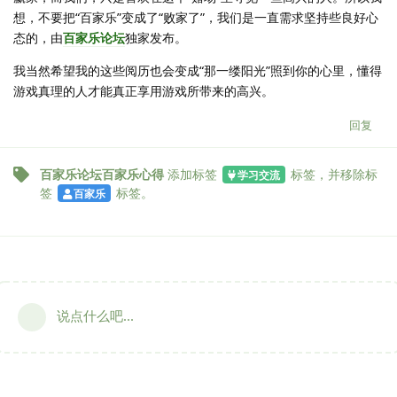
想，不要把“百家乐”变成了“败家了”，我们是一直需求坚持些良好心
态的，由
百家乐论坛
独家发布。
我当然希望我的这些阅历也会变成“那一缕阳光”照到你的心里，懂得
游戏真理的人才能真正享用游戏所带来的高兴。
回复
百家乐论坛百家乐心得
添加标签
标签
，并移除标
学习交流
签
标签
。
百家乐
说点什么吧...