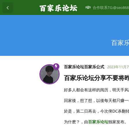
合作联系TG:@seo868
百家
百家乐论坛百家乐公式
2023年11月
百家乐论坛分享不要将
好多人都会有这样的阅历，明天手风
回家後，想了想，以後每天都只赚一
於是，第二日再去，今次俾DC杀翻
为什麽？，由
百家乐论坛
独家发布。