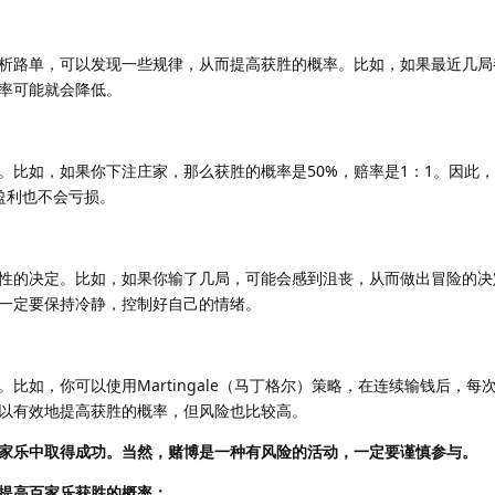
析路单，可以发现一些规律，从而提高获胜的概率。比如，如果最近几局
率可能就会降低。
。比如，如果你下注庄家，那么获胜的概率是50%，赔率是1：1。因此
盈利也不会亏损。
性的决定。比如，如果你输了几局，可能会感到沮丧，从而做出冒险的决
一定要保持冷静，控制好自己的情绪。
比如，你可以使用Martingale（马丁格尔）策略，在连续输钱后，每
以有效地提高获胜的概率，但风险也比较高。
家乐中取得成功。当然，赌博是一种有风险的活动，一定要谨慎参与。
提高百家乐获胜的概率：