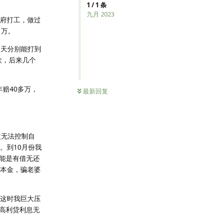
1
/
1
条
九月 2023
省府打工，做过
1万。
1天分别能打到
款，后来几个
赔40多万，
最新回复
次无法控制自
。到10月份我
能是有借无还
回本金，骗老婆
这时我巨大压
高利贷利息无