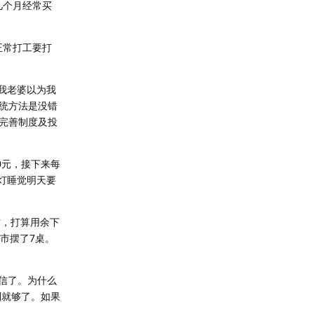
几个月经常买
正常打工要打
我老婆以为我
统方法是没错
完善制度及投
0元，接下来每
关灯睡觉明天要
村，打算用余下
市摆了7桌。
信了。为什么
利就够了。如果