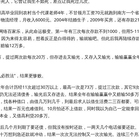
害死人，它曾让我生不如死，差点让我死过几次。
职高毕业回到农村当个代课老师4年，不甘领月工资70元就跑到南方一个
物流经理，月收入6000元。2004年结婚生子，2009年买房，还有存款2
络百家乐，从此命运极变。第一年有三次每次存款不到1000，但用5-1
提款，因为来得太容易，想着反正是白得得的，输就输吧。但此后我再陆续存
年赔输12万多。
万，提过两次款每次20万，但存进去又输光，又存入又输光，输输赢赢全年
必胜法”，结果更惨败。
年合计历经11次超过30万以上，最高一次是73万，提过三次款，其它9
仍无法还清债务，输光后又存进去。结果全年在输输赢赢中又赔输50多万
，找各种借口，由借几万到几千，到最后求人以借生活费二三百都要。可
，结果一百元也难借到。10月怕还不上借款，同时我以为自己一定能拿
本金，又借高利贷20多万。
后几个月到期了要还债，但我没有按时还款，一两天几个电话催要还款。
十万想到急还款就冲动，结果一次次无法控制又一次次输光。连续三个月