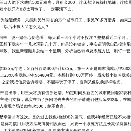
三口人跪下求他给500元租房，月租金200，连床都没有就打地铺，连续
着小孩只有8岁太可怜了，一定要活下去。
为躲避债务，只能到另外同省的另个城市打工，眼见70多万债务，如果
还，以后小孩大又怎么见人？
回来，说不赌但心仍恋着，每天看三四个小时不投注？整整看近二个月，
回想下我去年十几次玩到几十万，但是没有锁定，事实证明我自己投注系
导致。我重新理顺并总结一个星期，分析自己弱点及系统方法，制订一套
385元存进，又百分百送300合计685元，第一天正是周末我就玩得230
晚上23:00多我帐户有964804元。本想打到100万再停，后来我小孩叫我
手。之后我把信息告诉老婆，不能再玩了停了，否则又像以前那样输光。
全部提出来，用三天将所有债务还清。约定时间从新去的城市搬回老家农
债主他们支持，说实在为了换回过去失去的面子请他们包括亲友吃饭，在城
人发现当场奖励每次500，绝不食言。
幸运才有这次。是的过去我也相信DB的运气，但我4年经历已经不太相
:是你习惯用系统方法与牌势相反而已，只要一个系统方法是长期保持赢
，因为可能你刚变新方法，但原来方法又开始灵准了。