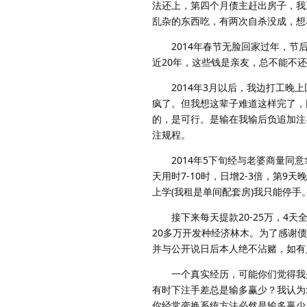
法还上，第四个月债主赶出房子，我
乱杂的东西吃，有两次自杀没成，想
2014年春节无脸回家过年，节后
近20年，这些钱是亲友，总不能不
2014年3月以后，我边打工晚上
疯了。但我想这辈子难道这样完了，
的，是可行。是输在我输后负追加注
注规程。
2014年5下旬经与老婆商量同意拿
天用时7-10时，日增2-3倍，第9天
上学(我租是单间配套房)我只能停
接下来每天提款20-25万，4天
20多万开发种经济林木。为了感谢
并与公开说日后本人绝不沾赌，如有
一个真实经历，可能你们觉得我是
有时下注手差总是输多赢少？我认为
你经常变换系统方法必然是输多赢少