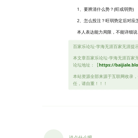
1、要辨清什么势？(旺或弱势)
2、怎么投注？旺弱势定后对应怎
本人表达能力局限，不能详细说
百家乐论坛-学海无涯百家无涯提
本文章百家乐论坛-学海无涯百家
论坛地址：【
https://baijiale.bl
本站资源全部来源于互联网收录，
任，请自重！！！
说点什么吧...