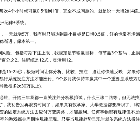
4个小时就可赢0.5倍到1倍，完全不成问题的。就是说一天增2到4倍
+纪律+系统。
一天就增5万，我有时只能达到最小目标是日增0.5倍，好的也常有增8到
稳渐进，保本第一。
风险。包括每期下注上限，我规定是节输赢目标，每节赢3个基码，止损
于百分之2。注码缆是12式，灵活用12。
15-25秒，极短时间让你分析、比较、投注，迫让你快速反映，如果
易行系统投注方法才能应付。9个多月我保持常赢其中一个重要是系统方法
致很多次30万以上)。
胜。开始三年我都一直关注并分析模拟试，什么三珠二路等，但无法找
法”，我劝告别再浪费时间了，如果真有数学家、大学教授都要辞职了。牌
变的固定系统方法去应付万变牌路，才能赢利。任何事物都有规律但不是
概率的游戏都会周期性规律呈现。只要当规律趋势呈现时就依系统方法投