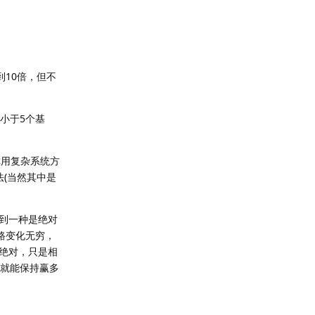
。
10倍，但不
小于5个基
你用复杂系统方
(当然其中是
到一种是绝对
路变化无穷，
绝对，只是相
注就能保持赢多