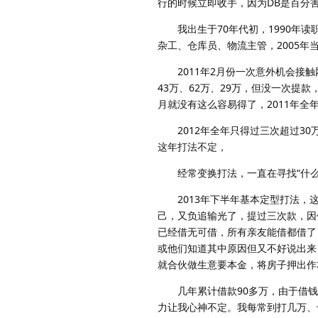
行的时候立即收手，因为DB是百分
我出生于70年代初，1990年读
杂工、仓库员、物流主管，2005年当
2011年2月份一次意外机会接触网
43万、62万、29万，但没一次
月就没有这么容易得了，2011年全
2012年全年只得过三次超过30
这年打法不定，
经常变换打法，一直在寻找“什么
2013年下半年基本定型打法，这
己，又负追输光了，提过三次款，因
已经借无可借，所有亲友能借都借了
或他们知道其中原因但又不好说出来
就合伙做生意要本金，将房子押出作
几年累计借款90多万，由于借钱
力让我心神不定。我每常到打几万、