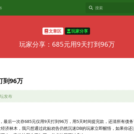
6
文章区
玩家分享
玩家分享：685元用9天打到96万
打到96万
论坛发布
，最后一次存685元仅用9天打到96万，用5天时间提完款，还清所有债务
发经济林木，我只想通过此贴劝告仍然沉迷DB的玩家立即醒悟，如果你还