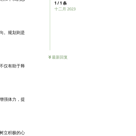
1
/
1
条
十二月 2023
向。规划则是
最新回复
不仅有助于释
增强体力，提
树立积极的心