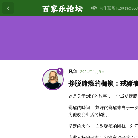
合作联系TG:@seo868
风华
2024年1月9日
挣脱赌瘾的枷锁：戒赌
这是关于刘洋的故事，一个成功摆脱
觉醒的瞬间： 刘洋的觉醒来自于一
为他改变生活的契机。
坚定的决心： 面对赌瘾的困扰，刘
专业支持的寻求： 刘洋主动寻求了