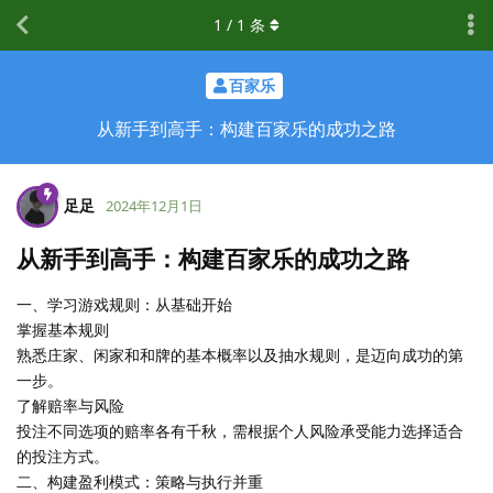
1
/
1
条
百家乐
从新手到高手：构建百家乐的成功之路
足足
2024年12月1日
从新手到高手：构建百家乐的成功之路
一、学习游戏规则：从基础开始
掌握基本规则
熟悉庄家、闲家和和牌的基本概率以及抽水规则，是迈向成功的第
一步。
了解赔率与风险
投注不同选项的赔率各有千秋，需根据个人风险承受能力选择适合
的投注方式。
二、构建盈利模式：策略与执行并重