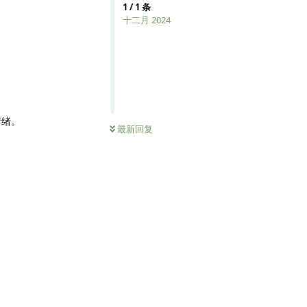
1
/
1
条
十二月 2024
情绪。
最新回复