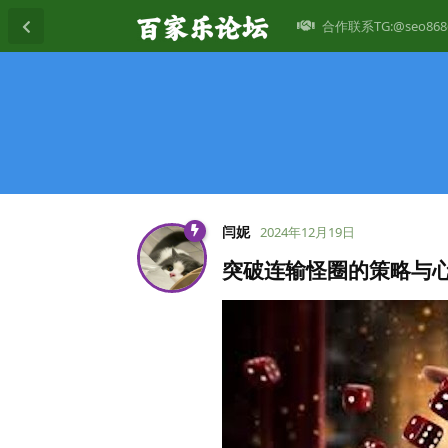
合作联系TG:@seo868
闫妮
2024年12月19日
突破连输怪圈的策略与