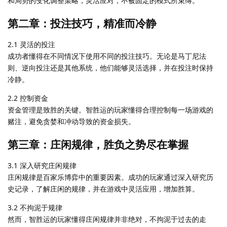
和局势的变化调整策略，灵活应对，不被固定的模式所束缚。
第二章：投注技巧，精准而冷静
2.1 灵活的投注
成功者懂得在不同情况下使用不同的投注技巧。无论是马丁尼法
则、逆向投注还是其他系统，他们能够灵活选择，并在投注时保持
冷静。
2.2 控制资金
资金管理是致胜的关键。智胜运的玩家懂得合理控制每一场游戏的
赌注，避免贪婪和冲动导致的资金损失。
第三章：庄闲规律，胜负之势尽在掌握
3.1 深入研究庄闲规律
庄闲规律是百家乐博弈中的重要因素。成功的玩家通过深入研究历
史记录，了解庄闲的规律，并在游戏中灵活应用，增加胜算。
3.2 不拘泥于规律
然而，智胜运的玩家懂得庄闲规律并非绝对，不拘泥于过去的走