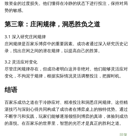
致资金的过度损失。他们懂得在冷静的状态下进行投注，保持对局
势的敏感。
第三章：庄闲规律，洞悉胜负之道
3.1 深入研究庄闲规律
庄闲规律是百家乐博弈中的重要因素。成功者通过深入研究历史记
录，找出庄闲之间的潜在规律，以提高自己的胜算。
3.2 灵活应对变化
尽管庄闲规律存在，但成功者明白这并非绝对。他们能够灵活应对
变化，不拘泥于规律，根据实际情况灵活调整投注，把握时机。
结语
百家乐成功之道在于冷静应对、精准投注和洞悉庄闲规律。这些精
湛技巧与深刻心得共同构成了成功者在博弈桌上的独特优势。通过
不断学习和实践，玩家们能够逐渐领悟到博弈的真谛，体验到成功
的喜悦。在百家乐的世界里，智慧的光芒才是真正的胜利之道。
回复