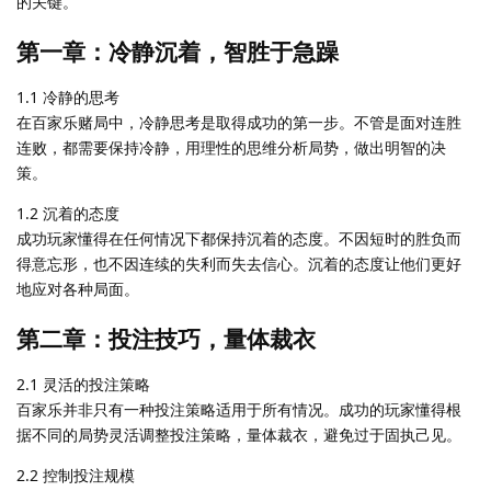
的关键。
第一章：冷静沉着，智胜于急躁
1.1 冷静的思考
在百家乐赌局中，冷静思考是取得成功的第一步。不管是面对连胜
连败，都需要保持冷静，用理性的思维分析局势，做出明智的决
策。
1.2 沉着的态度
成功玩家懂得在任何情况下都保持沉着的态度。不因短时的胜负而
得意忘形，也不因连续的失利而失去信心。沉着的态度让他们更好
地应对各种局面。
第二章：投注技巧，量体裁衣
2.1 灵活的投注策略
百家乐并非只有一种投注策略适用于所有情况。成功的玩家懂得根
据不同的局势灵活调整投注策略，量体裁衣，避免过于固执己见。
2.2 控制投注规模