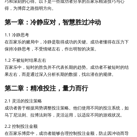
巧和深刻的心得。以下是一些成功者分享的百家乐精湛技巧与心
得，为博弈之路指明方向。
第一章：冷静应对，智慧胜过冲动
1.1 冷静思考
在百家乐的赌局中，冷静是取得成功的关键。成功者懂得在压力下
保持冷静思考，不受情绪左右，作出明智的决策。
1.2 不被短时结果左右
百家乐中，短时的胜负并不代表长期的趋势。成功者不被短时的结
果左右，而是通过深入分析长期的数据，找出潜在的规律。
第二章：精准投注，量力而行
2.1 灵活的投注策略
成功者善于根据局势调整投注策略。他们使用不同的投注系统，如
马丁尼法则、拉博法则等，灵活运用，以适应不同的游戏状况。
2.2 控制投注金额
在百家乐博弈中，成功者能够合理控制投注金额，防止因冲动而导